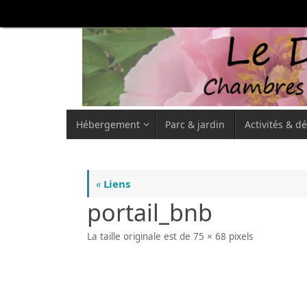
Hébergement
Parc & jardin
Activités & d
«
Liens
portail_bnb
La taille originale est de
75 × 68
pixels